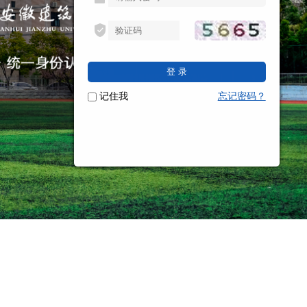
登 录
记住我
忘记密码？